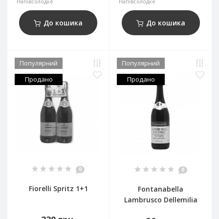
Напівсолодке
Напівсолодке
До кошика
До кошика
Популярний
Популярний
Продано
Продано
0
0
Fiorelli Spritz 1+1
Fontanabella
Lambrusco Dellemilia