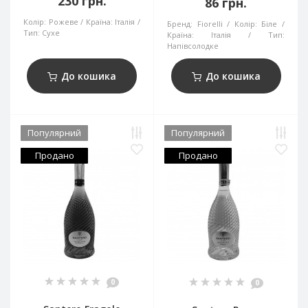
230 грн.
86 грн.
Колір:
Рожеве
Країна:
Італія
Бренд:
Fiorelli
Колір:
Біле
Тип:
Сухе
Країна:
Італія
Тип:
Напівсолодке
До кошика
До кошика
Популярний
Популярний
Продано
Продано
0
0