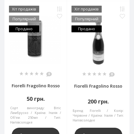
Хіт продажів
Хіт продажів
Популярний
Популярний
Продано
Продано
0
0
Fiorelli Fragolino Rosso
Fiorelli Fragolino Rosso
50 грн.
200 грн.
Сорт винограду:
Вітіс
Бренд:
Fiorelli
Колір:
Ламбруско
Країна:
Італія
Червоне
Країна:
Італія
Тип:
Об'єм:
250мл
Тип:
Напівсолодке
Напівсолодке