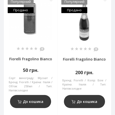
Популярний
Популярний
Продано
Продано
0
0
Fiorelli Fragolino Bianco
Fiorelli Fragolino Bianco
50 грн.
200 грн.
Сорт винограду:
Мускат
Бренд:
Fiorelli
Колір:
Біле
Бренд:
Fiorelli
Країна:
Італія
Країна:
Італія
Тип:
Об'єм:
250мл
Тип:
Напівсолодке
Напівсолодке
До кошика
До кошика