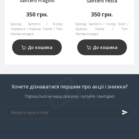
Santero Fragolo
Santero Pesca
350 грн.
350 грн.
Бренд:
Santero
Колір:
Бренд:
Santero
Колір:
Біле
Червоне
Країна:
Італія
Тип:
Країна:
Італія
Тип:
Напівсолодке
Напівсолодке
До кошика
До кошика
Хочете дізнаватися першим про акції і знижки?
Підпишіться на нашу розсилку і купуйте з вигодою!