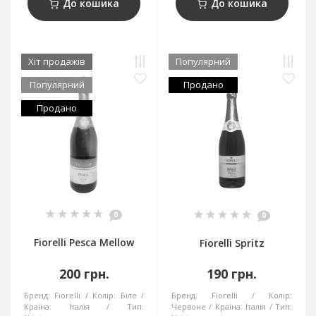
До кошика
До кошика
Хіт продажів
Популярний
Популярний
Продано
Продано
0
0
Fiorelli Pesca Mellow
Fiorelli Spritz
200 грн.
190 грн.
Бренд:
Fiorelli
Колір:
Біле
Бренд:
Fiorelli
Колір:
Країна:
Італія
Тип:
Червоне
Країна:
Італія
Тип: