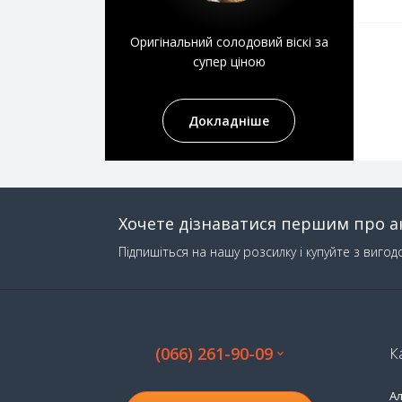
Паштет
Льодяники
Вермут
Пельмені
Марципан
Оригінальний солодовий віскі за
Горілка
супер ціною
Сніданок
Мюслі
Джин
Соус
Печиво
Докладніше
Текіла
Фруктова м'якоть
Цукерки та батончики
Лікер
Шоколад
Шнапс
Хочете дізнаватися першим про ак
Alpinella
Пиво
Підпишіться на нашу розсилку і купуйте з вигод
Chateau
Портвейн
Classic
FinCarre
(066) 261-90-09
К
J.D.Gross
А
Karina