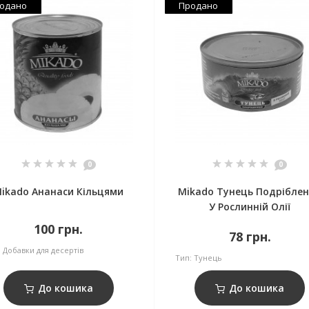
одано
Продано
0
0
ikado Ананаси Кільцями
Mikado Тунець Подрібле
У Рослинній Олії
100 грн.
78 грн.
:
Добавки для десертів
Тип:
Тунець
До кошика
До кошика