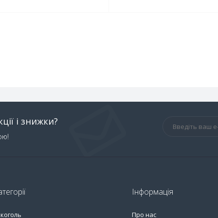
ції і знижки?
ою!
атегорії
Інформація
лкоголь
Про нас