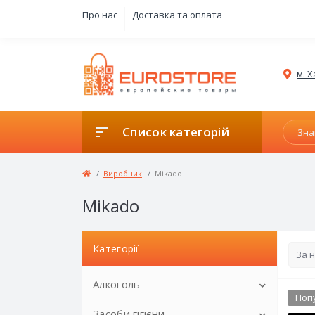
Про нас
Доставка та оплата
м. Х
Список категорій
Виробник
Mikado
Mikado
Категорії
Алкоголь
Поп
Засоби гігієни
Ігристе вино в жерстяних