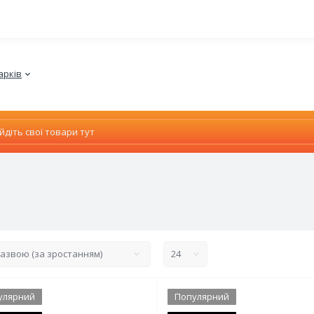
арків
улярний
Популярний