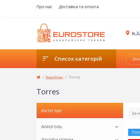
Про нас
Доставка та оплата
м. Х
Список категорій
Виробник
Torres
Torres
Категорії
Алкоголь
Поп
Засоби гігієни
Ігристе вино в жерстяних