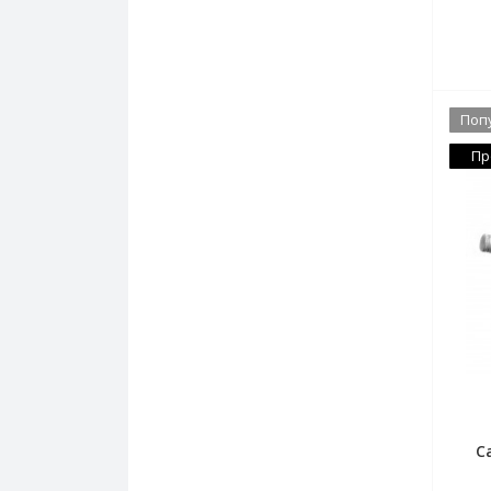
Поп
Пр
C