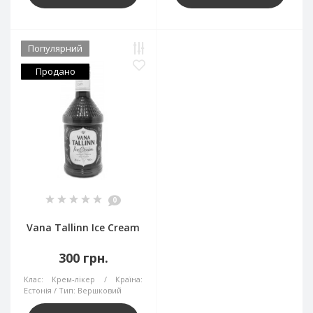
Популярний
Продано
0
Vana Tallinn Ice Cream
300 грн.
Клас:
Крем-лікер
Країна:
Естонія
Тип:
Вершковий