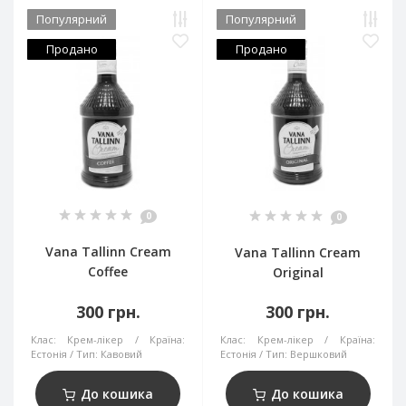
Популярний
Популярний
Продано
Продано
0
0
Vana Tallinn Cream
Vana Tallinn Cream
Coffee
Original
300 грн.
300 грн.
Клас:
Крем-лікер
Країна:
Клас:
Крем-лікер
Країна:
Естонія
Тип:
Кавовий
Естонія
Тип:
Вершковий
До кошика
До кошика