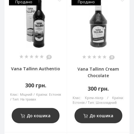
Продано
Продано
0
0
Vana Tallinn Authentio
Vana Tallinn Cream
Chocolate
300 грн.
300 грн.
Клас:
Міцний
Країна:
Естонія
Клас:
Крем-лікер
Країна:
Тип:
На травах
Естонія
Тип:
Шоколадний
До кошика
До кошика