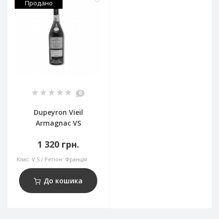
Продано
0
Dupeyron Vieil
Armagnac VS
1 320 грн.
Клас:
V.S
Регіон:
Франція
До кошика