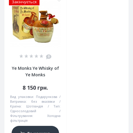
Закінчується
0
Ye Monks Ye Whisky of
Ye Monks
8 150 грн.
Вид упаковки:
Подарункова
Витримка:
без вказівки
Країна:
Шотландія
Тип:
Односолодовий
Фільтрування:
Холодна
фільтрація