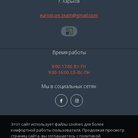
г. Харьков
eurostore.team@gmail.com
Время работы
9:00-17:00 Вт-Пт
9:00-16:00 Сб-Вс-Пн
Мы в социальных сетях:
Этот сайт использует файлы cookies для более
комфортной работы пользователя. Продолжая просмотр
Категории
страниц сайта, вы соглашаетесь с политикой