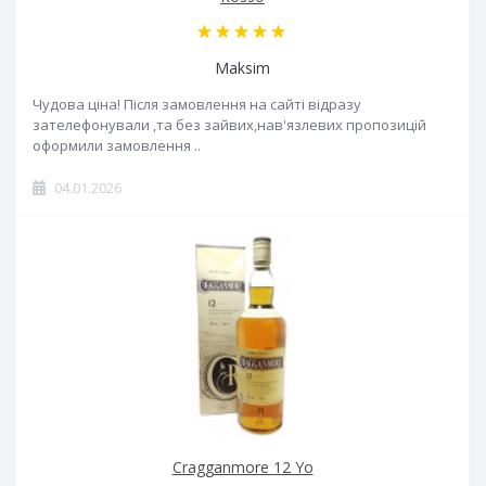
Maksim
Чудова ціна! Після замовлення на сайті відразу
зателефонували ,та без зайвих,нав'язлевих пропозицій
оформили замовлення ..
04.01.2026
Cragganmore 12 Yo