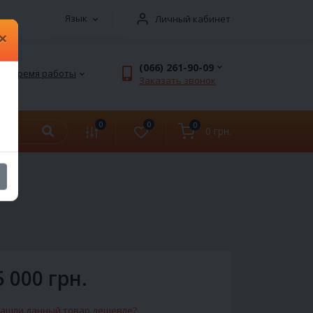
Язык
Личный кабинет
×
(066) 261-90-09
Время работы
Заказать звонок
0
0
0
0 грн.
5 000 грн.
ашли данный товар дешевле?