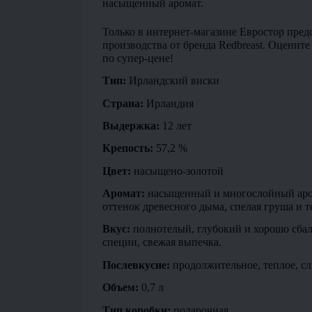
насыщенный аромат.
Только в интернет-магазине Евростор пред
производства от бренда Redbreast. Оцените 
по супер-цене!
Тип:
 Ирландский виски
Страна: 
Ирландия
Выдержка:
 12 лет
Крепость:
 57,2 %
Цвет:
 насыщено-золотой
Аромат:
 насыщенный и многослойный аром
оттенок древесного дыма, спелая груша и 
Вкус:
 полнотелый, глубокий и хорошо сба
специи, свежая выпечка.
Послевкусие: 
продолжительное, теплое, сл
Объем:
 0,7 л
Тип коробки: 
подарочная