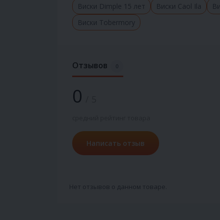
Виски Dimple 15 лет
Виски Caol Ila
Ви
Виски Tobermory
Отзывов
0
0
/ 5
средний рейтинг товара
Написать отзыв
Нет отзывов о данном товаре.