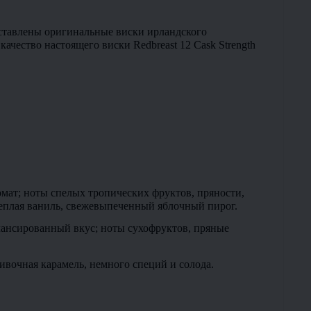
ставлены оригинальные виски ирландского 
качество настоящего виски Redbreast 12 Cask Strength 
ат; ноты спелых тропических фруктов, пряности, 
теплая ваниль, свежевыпеченный яблочный пирог.
лансированный вкус; ноты сухофруктов, пряные 
ивочная карамель, немного специй и солода.