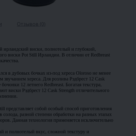
и
Отзывов (0)
ый ирландский виски, полнотелый и глубокий, 
 виски Pot Still Ирландии. В отличии от Redbreast 
качества.
ся в дубовых бочках из-под хереса Oloroso не менее 
м звучанием хереса. Для розлива Рэдбрест 12 Cask 
бочонки 12 летнего Redbreast. Богатая текстура, 
ют виски Рэдбрест 12 Cask Strength отличительного 
олнении.
ill представляет собой особый способ приготовления 
 солода, разной степени обработки на разных этапах 
оров. Данная технология применяется исключительно 
ый и полнотелый вкус, сложной текстуру и 