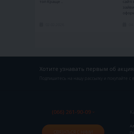
топ Краще ..
сайті
зайви
оформ
02.02.2026
04
Хотите узнавать первым об акция
Подпишитесь на нашу рассылку и покупайте с 
(066) 261-90-09
К
А
СВЯЗАТЬСЯ С НАМИ
П