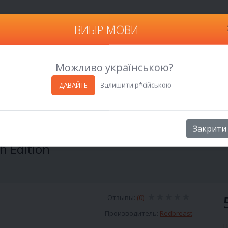
ВИБІР МОВИ
Харьков
Можливо українською?
ДАВАЙТЕ
Залишити р*сійською
ition
Закрити
h Edition
Отзывы:
(0)
Производитель:
Redbreast
Н