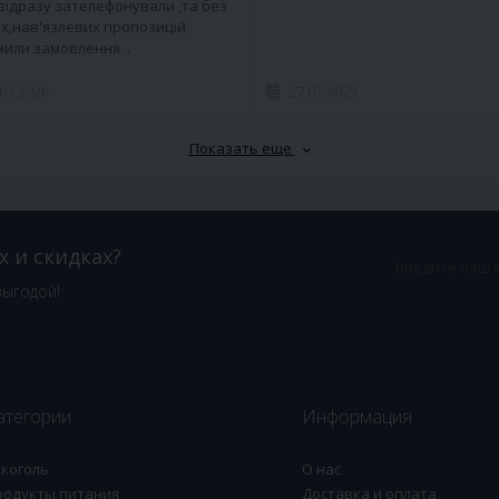
 відразу зателефонували ,та без
х,нав'язлевих пропозицій
или замовлення ..
.01.2026
27.07.2025
Показать еще
х и скидках?
выгодой!
атегории
Информация
лкоголь
О нас
родукты питания
Доставка и оплата