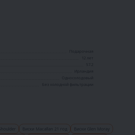
Подарочная
12 лет
57.2
Ирландия
Односолодовый
Без холодной фильтрации
houlder
Виски Macallan 21 год
Виски Glen Moray