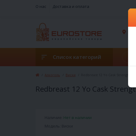
О нас
Доставка и оплата
г. 
Список категорий
Алкоголь
Виски
Redbreast 12 Yo Cask Strength Ed
Redbreast 12 Yo Cask Strengt
Наличие:
Нет в наличии
Модель: Виски