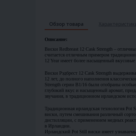
Обзор товара
Характеристик
Описание:
Виски Redbreast 12 Cask Strength – отличн
считается отличным примером традиционного
12 Year имеет более насыщенный вкусовые 
Виски Рэдбрест 12 Cask Strength выдерживал
12 лет, до полного наполнения классически
Strength серии B1/16 были отобраны особые 
глубокий вкус и насыщенный аромат, прида
звучания, в традиционном ирландском исп
Традиционная ирландская технология Pot St
виски, путем смешивания различный сортов
дистилляции, с применением медных реакт
в Ирландии.
Ирландский Pot Still виски имеет узнаваем