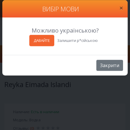
0
0
0
×
ВИБІР МОВИ
(066) 261-90-09
Можливо українською?
Заказать звонок
ДАВАЙТЕ
Залишити р*сійською
Закрити
Алкоголь
Водка
Reyka Eimada Islandi
Reyka Eimada Islandi
Наличие:
Есть в наличии
Модель: Водка
Отзывы:
(0)