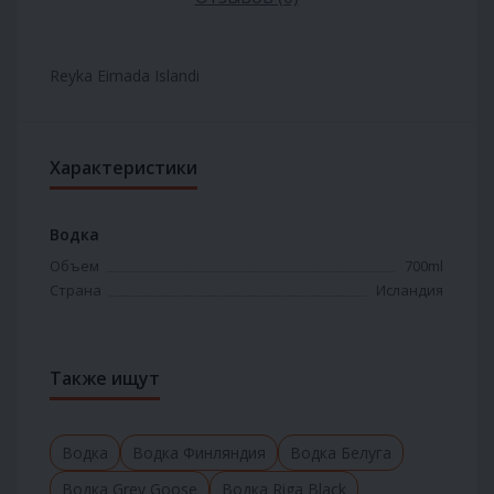
Reyka Eimada Islandi
Характеристики
Водка
Объем
700ml
Страна
Исландия
Также ищут
Водка
Водка Финляндия
Водка Белуга
Водка Grey Goose
Водка Riga Black