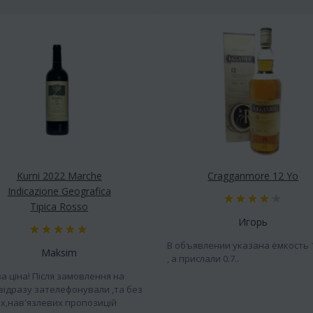
Kurni 2022 Marche
Cragganmore 12 Yo
Indicazione Geografica
Tipica Rosso
Игорь
В объявлении указана ёмкость 
Maksim
, а прислали 0.7..
а ціна! Після замовлення на
 відразу зателефонували ,та без
х,нав'язлевих пропозицій