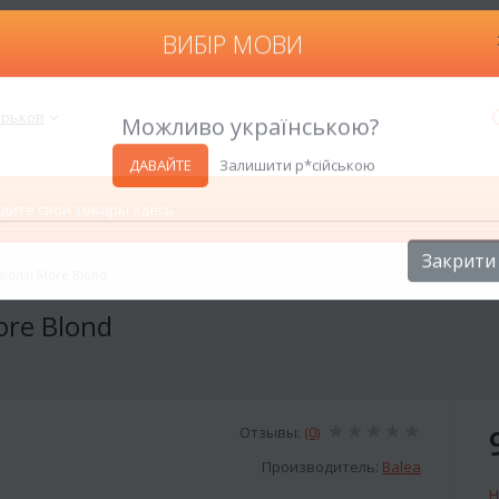
ВИБІР МОВИ
Харьков
Можливо українською?
ДАВАЙТЕ
Залишити р*сійською
sional More Blond
Закрити
ore Blond
Отзывы:
(0)
Производитель:
Balea
Н