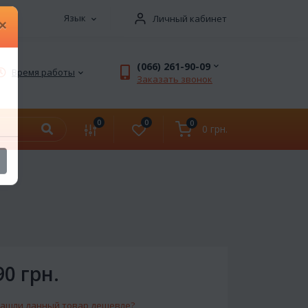
Язык
Личный кабинет
×
(066) 261-90-09
Время работы
Заказать звонок
0
0
0
0 грн.
90 грн.
ашли данный товар дешевле?