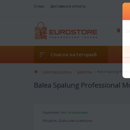
О нас
Доставка и оплата
г. 
Список категорий
Средства гигиены
Шампунь
Balea Spalung Profes
Balea Spalung Professional M
Наличие:
Нет в наличии
Модель: Бальзам шампунь