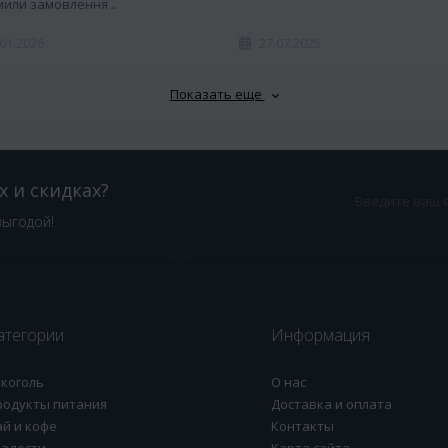
или замовлення ..
.01.2026
27.07.2025
Показать еще
х и скидках?
выгодой!
атегории
Информация
лкоголь
О нас
родукты питания
Доставка и оплата
ай и кофе
Контакты
ладости
Карта сайта