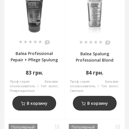
0
0
Balea Professional
Balea Spalung
Pepair + Pflege Spulung
Professional Blond
83 грн.
84 грн.
Проф-серия:
Бальзам-
Проф-серия:
Бальзам-
ополаскиватель
Тип волос:
ополаскиватель
Тип волос:
Поврежденные
Светлые
В корзину
В корзину
Популярный
Популярный