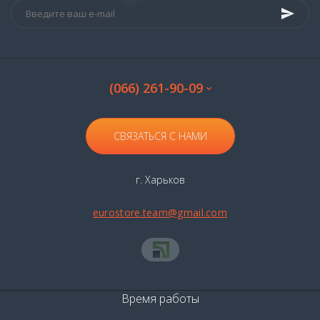
Шампунь для поврежденных волос
Шампуни от перхоти
Шампунь для сухих волос
Шампунь для светлых волос
Шампунь для тонких волос
(066) 261-90-09
Шампунь для вьющихся волос
СВЯЗАТЬСЯ С НАМИ
г. Харьков
eurostore.team@gmail.com
Время работы