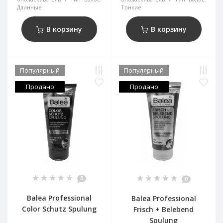
Длинные
Тонкие
В корзину
В корзину
Популярный
Популярный
Продано
Продано
0
0
Balea Professional
Balea Professional
Color Schutz Spulung
Frisch + Belebend
Spulung