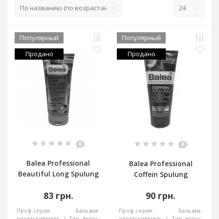
Популярный
Популярный
Продано
Продано
0
0
Balea Professional
Balea Professional
Beautiful Long Spulung
Coffein Spulung
83 грн.
90 грн.
Проф-серия:
Бальзам-
Проф-серия:
Бальзам-
ополаскиватель
Тип волос:
ополаскиватель
Тип волос: