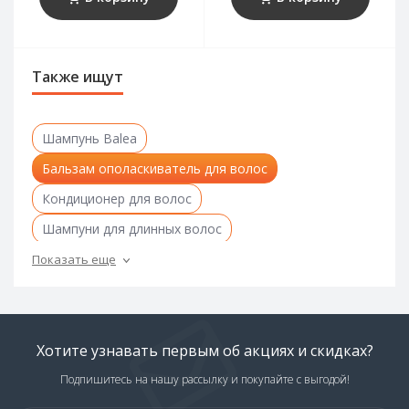
Также ищут
Шампунь Balea
Бальзам ополаскиватель для волос
Кондиционер для волос
Шампуни для длинных волос
Шампунь для каштановых волос
Показать еще
Шампуни для непослушных волос
Шампунь для нормальных волос
Шампуни для обесцвеченных волос
Хотите узнавать первым об акциях и скидках?
Шампунь для окрашенных волос
Подпишитесь на нашу рассылку и покупайте с выгодой!