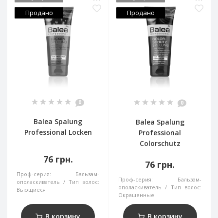
Продано
Продано
0
0
Balea Spalung
Balea Spalung
Professional Locken
Professional
Colorschutz
76 грн.
76 грн.
Проф-серия:
Бальзам-
Проф-серия:
Бальзам-
ополаскиватель
Тип волос:
ополаскиватель
Тип волос:
Вьющиеся
Окрашенные
В корзину
В корзину