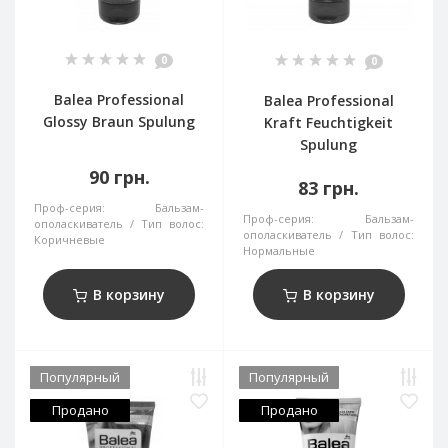
0
0
Balea Professional
Balea Professional
Glossy Braun Spulung
Kraft Feuchtigkeit
Spulung
90 грн.
83 грн.
Проф-серия:
Бальзам-
Проф-серия:
Бальзам-
ополаскиватель
Тип волос:
ополаскиватель
Тип волос:
Коричневые
Нормальные
В корзину
В корзину
Популярный
Популярный
Продано
Продано