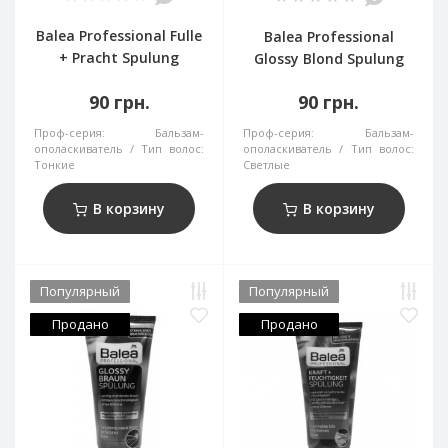
Balea Professional Fulle
Balea Professional
+ Pracht Spulung
Glossy Blond Spulung
90 грн.
90 грн.
Проф-серия:
Бальзам-
Проф-серия:
Бальзам-
ополаскиватель
Тип волос:
ополаскиватель
Тип волос:
Тонкие
Светлые
В корзину
В корзину
Популярный
Популярный
Продано
Продано