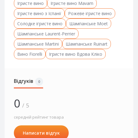
Ігристе вино
Ігристе вино Mavam
Ігристе вино з Іспанії
Рожеве ігристе вино
Солодке ігристе вино
Шампанське Moet
Шампанське Laurent-Perrier
Шампанське Martini
Шампанське Ruinart
Вино Fiorelli
Ігристе вино Вдова Кліко
Відгуків
0
0
/ 5
середній рейтинг товара
Написати відгук