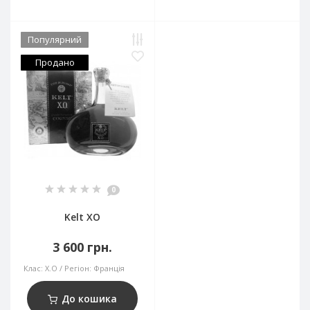
Популярний
Продано
0
Kelt XO
3 600 грн.
Клас:
X.O
Регіон:
Франція
До кошика