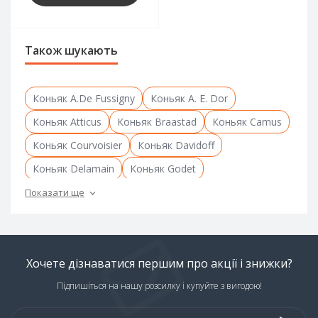
Також шукають
Коньяк A.De Fussigny
Коньяк A. E. Dor
Коньяк Atticus
Коньяк Braastad
Коньяк Camus
Коньяк Courvoisier
Коньяк Davidoff
Коньяк Delamain
Коньяк Godet
Коньяк Hennessy
Коньяк Hennessy V.S.O.P
Показати ще
Коньяк Hine
Коньяк Kelt
Коньяк 5 зірок
Коньяк V.S.O.P
Коньяк Х.О
Кальвадос Pere Magloire
Вірменський коньяк
Хочете дізнаватися першим про акції і знижки?
Французький коньяк
Коньяк Remy Martin
Підпишіться на нашу розсилку і купуйте з вигодою!
Коньяк Торрес
Коньяк у подарунковій упаковці