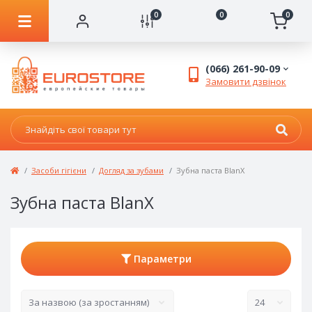
0
0
0
(066) 261-90-09
Замовити дзвінок
Засоби гігієни
Догляд за зубами
Зубна паста BlanX
Зубна паста BlanX
Параметри