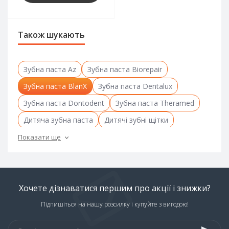
Також шукають
Зубна паста Az
Зубна паста Biorepair
Зубна паста BlanX
Зубна паста Dentalux
Зубна паста Dontodent
Зубна паста Theramed
Дитяча зубна паста
Дитячі зубні щітки
Ополіскувач для рота
Зубна паста
Зубні щітки
Показати ще
Хочете дізнаватися першим про акції і знижки?
Підпишіться на нашу розсилку і купуйте з вигодою!