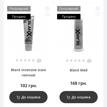
Популярний
Популярний
Продано
Продано
0
0
BlanX intensive stain
BlanX Med
removal
168 грн.
102 грн.
До кошика
До кошика