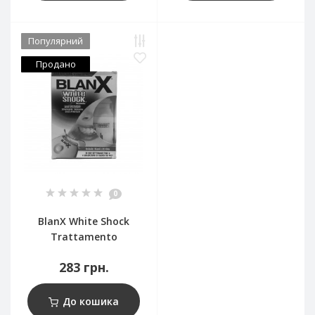
Популярний
Продано
0
BlanX White Shock
Trattamento
283 грн.
До кошика