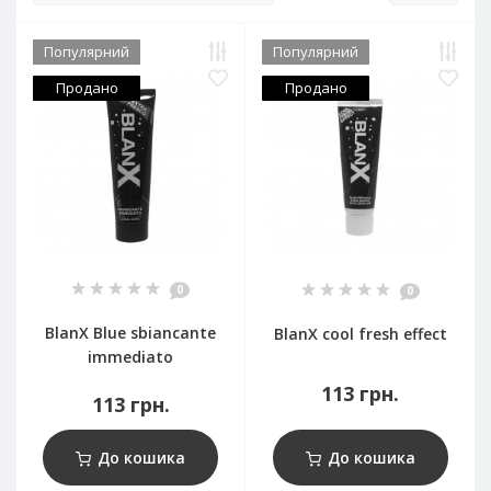
Популярний
Популярний
Продано
Продано
0
0
BlanX Blue sbiancante
BlanX cool fresh effect
immediato
113 грн.
113 грн.
До кошика
До кошика