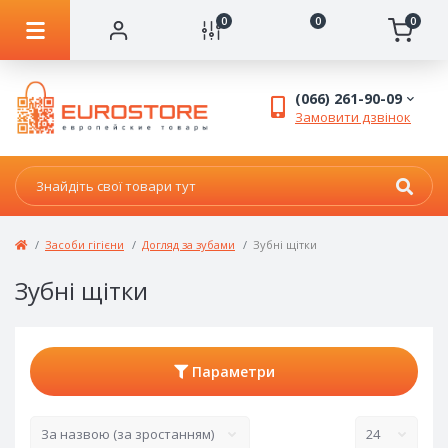
0
0
0
(066) 261-90-09
Замовити дзвінок
Засоби гігієни
Догляд за зубами
Зубні щітки
Зубні щітки
Параметри