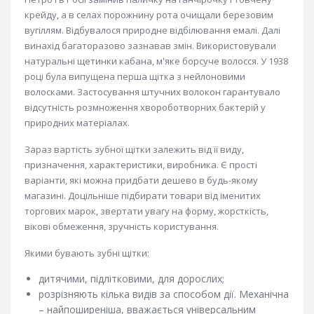
крейду, а в селах порожнину рота очищали березовим
вугіллям. Відбувалося природне відбілювання емалі. Далі
винахід багаторазово зазнавав змін. Використовували
натуральні щетинки кабана, м'яке борсуче волосся. У 1938
році була випущена перша щітка з нейлоновими
волосками. Застосування штучних волокон гарантувало
відсутність розмноження хвороботворних бактерій у
природних матеріалах.
Зараз вартість зубної щітки залежить від її виду,
призначення, характеристики, виробника. Є прості
варіанти, які можна придбати дешево в будь-якому
магазині. Доцільніше підбирати товари від іменитих
торгових марок, звертати увагу на форму, жорсткість,
вікові обмеження, зручність користування.
Якими бувають зубні щітки:
дитячими, підлітковими, для дорослих;
розрізняють кілька видів за способом дії. Механічна
– найпоширеніша, вважається універсальним