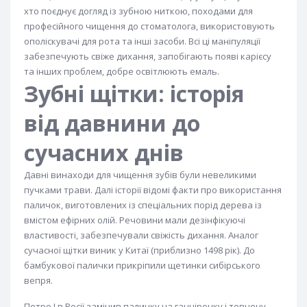
хто поєднує догляд із зубною ниткою, походами для
професійного чищення до стоматолога, використовують
ополіскувачі для рота та інші засоби. Всі ці маніпуляції
забезпечують свіже дихання, запобігають появі карієсу
та інших проблем, добре освітлюють емаль.
Зубні щітки: історія
від давнини до
сучасних днів
Давні винаходи для чищення зубів були невеликими
пучками трави. Далі історії відомі факти про використання
паличок, виготовлених із спеціальних порід дерева із
вмістом ефірних олій. Речовини мали дезінфікуючі
властивості, забезпечували свіжість дихання. Аналог
сучасної щітки виник у Китаї (приблизно 1498 рік). До
бамбукової палички прикріпили щетинки сибірського
вепря.
Петро I в Росії замінив паличку на ганчірочку і товчену