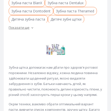
Зубна паста BlanX
Зубна паста Dentalux
Зубна паста Dontodent
Зубна паста Theramed
Дитяча зубна паста
Дитячі зубні щітки
Ополіскувач для рота
Зубна паста
Зубні щітки
Показати ще
Зубна щітка допомагає нам дбати про здоров'я ротової
порожнини. Незалежно від віку, кожна людина повинна
здійснювати щоденний ритуал, якісно видаляти
забруднення із зубів. Батьки навчають дітей, як
правильно чистити, пояснюють дитині корисність гігієни, у
різний спосіб заохочують перші кроки у цьому напрямі.
Окрім техніки, важливо обрати оптимальний варіант
пасти, вивчити список компонентів, зручну щітку. Багато