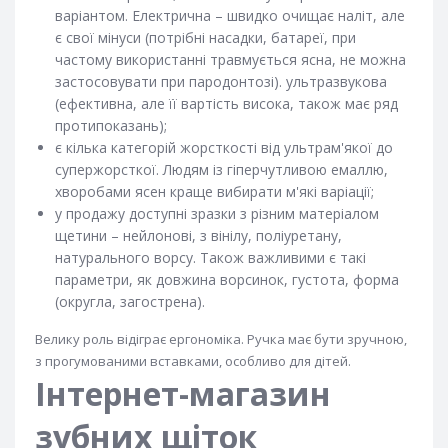
варіантом. Електрична – швидко очищає наліт, але
є свої мінуси (потрібні насадки, батареї, при
частому використанні травмується ясна, не можна
застосовувати при пародонтозі). ультразвукова
(ефективна, але її вартість висока, також має ряд
протипоказань);
є кілька категорій жорсткості від ультрам'якої до
супержорсткої. Людям із гіперчутливою емаллю,
хворобами ясен краще вибирати м'які варіації;
у продажу доступні зразки з різним матеріалом
щетини – нейлонові, з вінілу, поліуретану,
натурального ворсу. Також важливими є такі
параметри, як довжина ворсинок, густота, форма
(округла, загострена).
Велику роль відіграє ергономіка. Ручка має бути зручною,
з прогумованими вставками, особливо для дітей.
Інтернет-магазин
зубних щіток