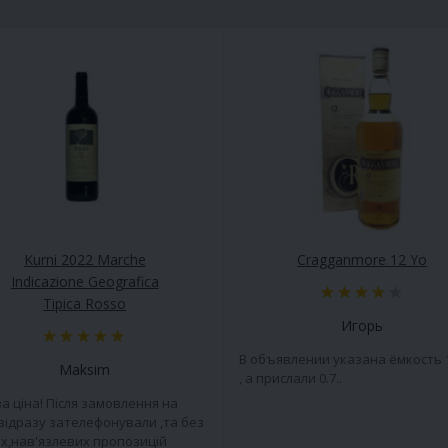
Kurni 2022 Marche
Cragganmore 12 Yo
Indicazione Geografica
Tipica Rosso
Игорь
В объявлении указана ёмкость 
Maksim
, а прислали 0.7..
а ціна! Після замовлення на
 відразу зателефонували ,та без
х,нав'язлевих пропозицій