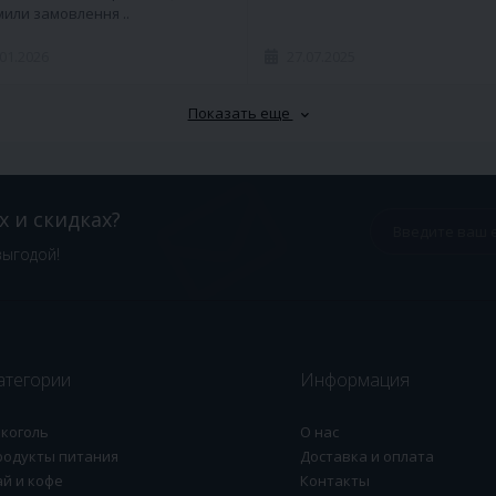
или замовлення ..
.01.2026
27.07.2025
Показать еще
х и скидках?
выгодой!
атегории
Информация
лкоголь
О нас
родукты питания
Доставка и оплата
ай и кофе
Контакты