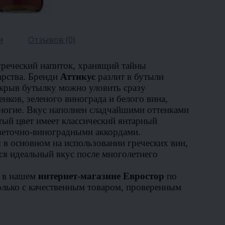
и
Отзывов (0)
греческий напиток, хранящий тайны
арства. Бренди
Аттикус
разлит в бутыли
крыв бутылку можно уловить сразу
нков, зеленого винограда и белого вина,
многие. Вкус наполнен сладчайшими оттенками
тый цвет имеет классический янтарный
цветочно-виноградными аккордами.
 в основном на использовании греческих вин,
ся идеальный вкус после многолетнего
 в нашем
интернет-магазине Евростор
по
олько с качественным товаром, проверенным