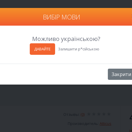
ВИБІР МОВИ
Харьков
Можливо українською?
ДАВАЙТЕ
Залишити р*сійською
Закрити
Отзывы:
(0)
Производитель:
Atticus
Н