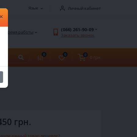
Язык
Личный кабинет
×
(066) 261-90-09
Время работы
Заказать звонок
0
0
0
0 грн.
450 грн.
ашли данный товар дешевле?