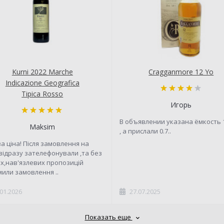
Kurni 2022 Marche
Cragganmore 12 Yo
Indicazione Geografica
Tipica Rosso
Игорь
В объявлении указана ёмкость 
Maksim
, а прислали 0.7..
а ціна! Після замовлення на
 відразу зателефонували ,та без
х,нав'язлевих пропозицій
или замовлення ..
.01.2026
27.07.2025
Показать еще