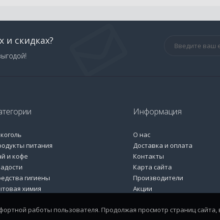
х и скидках?
выгодой!
атегории
Информация
лкоголь
О нас
родукты питания
Доставка и оплата
ай и кофе
Контакты
ладости
Карта сайта
редства гигиены
Производители
ытовая химия
Акции
мфортной работы пользователя. Продолжая просмотр страниц сайта, 