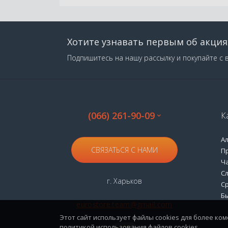
Хотите узнавать первым об акция
Подпишитесь на нашу рассылку и покупайте с 
(066) 261-90-09
К
А
СВЯЗАТЬСЯ С НАМИ
П
Ч
С
г. Харьков
С
Б
eurostore.team@gmail.com
Этот сайт использует файлы cookies для более ко
политикой использования файлов cookies.