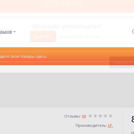
ВИБІР МОВИ
Харьков
Можливо українською?
ДАВАЙТЕ
Залишити р*сійською
Закрити
Отзывы:
(0)
Производитель:
J.P.
Н