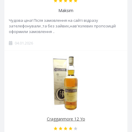
Maksim
Чудова ціна! Після замовлення на сайті відразу
зателефонували ,та без зайвих,нав'язлевих пропозицій
оформили замовлення ..
04.01.2026
Cragganmore 12 Yo