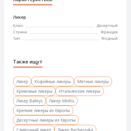
Ликер
Класс
Десертный
Страна
Франция
Тип
Ягодный
Также ищут
Ликер
Кофейные ликеры
Мятные ликеры
Кремовые ликеры
Итальянские ликеры
Ликер Baileys
Ликер Minttu
Крепкие ликеры из Европы
Десертные ликеры из Европы
Сливочный ликер
Ликер Becherovka