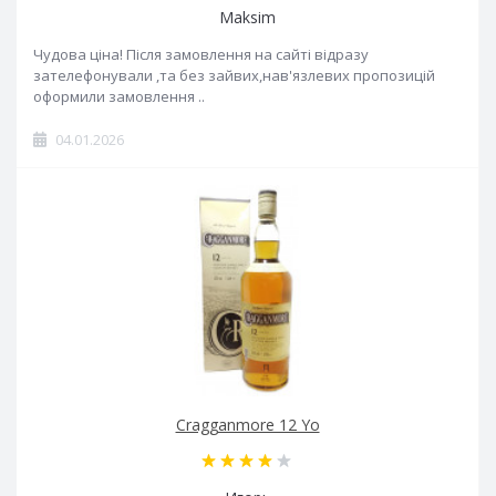
Maksim
Чудова ціна! Після замовлення на сайті відразу
зателефонували ,та без зайвих,нав'язлевих пропозицій
оформили замовлення ..
04.01.2026
Cragganmore 12 Yo