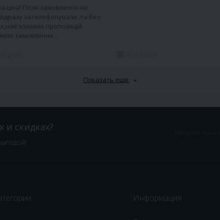
а ціна! Після замовлення на
 відразу зателефонували ,та без
х,нав'язлевих пропозицій
или замовлення ..
.01.2026
27.07.2025
Показать еще
х и скидках?
выгодой!
атегории
Информация