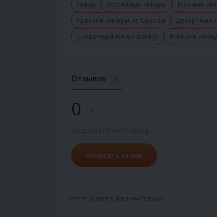
Ликер
Кофейные ликеры
Мятные ли
Крепкие ликеры из Европы
Десертные 
Сливочный ликер Baileys
Финские лике
Отзывов
0
0
/ 5
средний рейтинг товара
Написать отзыв
Нет отзывов о данном товаре.