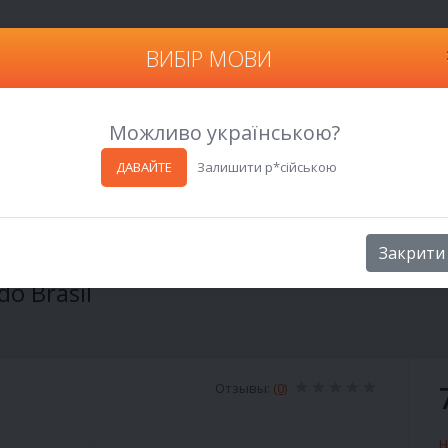
ВИБІР МОВИ
Харьков
Можливо українською?
ДАВАЙТЕ
Залишити р*сійською
rasil
Закрити
do Brasil
Отзывы:
(0)
Н