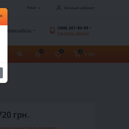
Язык
Личный кабинет
×
(066) 261-90-09
Время работы
Заказать звонок
0
0
0
0 грн.
720 грн.
ашли данный товар дешевле?