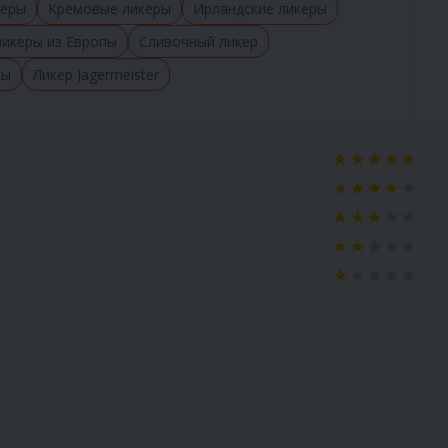
керы
Кремовые ликеры
Ирландские ликеры
ликеры из Европы
Сливочный ликер
ры
Ликер Jagermeister