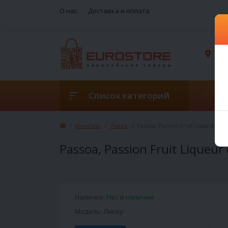
О нас
Доставка и оплата
г. 
Список категорий
Алкоголь
Ликер
Passoa, Passion Fruit Liqueur do B
Passoa, Passion Fruit Liqueur 
Наличие:
Нет в наличии
Модель: Ликер