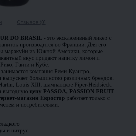
и
Отзывов (0)
EUR DO BRASIL
- это эксклюзивный ликер с
напиток производится во Франции. Для его
ды маракуйи из Южной Америки, которые
икантный вкус придают напитку лимон и
Рико, Гаити и Кубе.
занимается компания Реми-Куантро,
ая выпускает большинство различных брендов.
rtin, Louis XIII, шампанское Piper-Heidsieck.
 и выгодную
цену PASSOA, PASSION FRUIT
ернет-магазин Евростор
работает только с
менем и потребителями.
сладкого
ды и цитрус