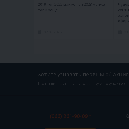
2019 топ 2022 майже топ 2023 майже
Чудов
топ Краще ..
сайті
зайви
оформ
02.02.2026
04
Хотите узнавать первым об акция
Подпишитесь на нашу рассылку и покупайте с 
(066) 261-90-09
К