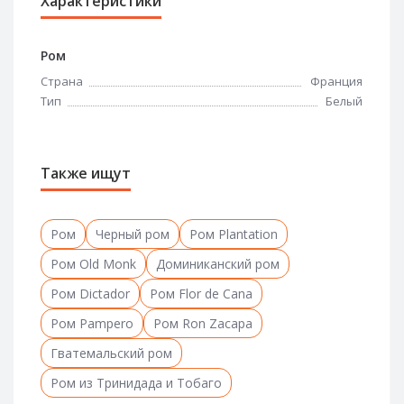
Характеристики
Ром
Страна
Франция
Тип
Белый
Также ищут
Ром
Черный ром
Ром Plantation
Ром Old Monk
Доминиканский ром
Ром Dictador
Ром Flor de Cana
Ром Pampero
Ром Ron Zacapa
Гватемальский ром
Ром из Тринидада и Тобаго