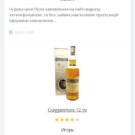
Чудова ціна! Після замовлення на сайті відразу
зателефонували ,та без зайвих,нав'язлевих пропозицій
оформили замовлення ..
04.01.2026
Cragganmore 12 Yo
Игорь