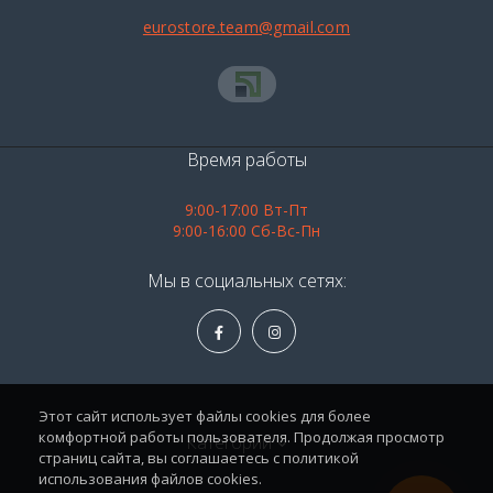
eurostore.team@gmail.com
Время работы
9:00-17:00 Вт-Пт
9:00-16:00 Сб-Вс-Пн
Мы в социальных сетях:
Этот сайт использует файлы cookies для более
комфортной работы пользователя. Продолжая просмотр
Категории
страниц сайта, вы соглашаетесь с политикой
использования файлов cookies.