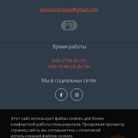
eurostore.team@gmail.com
Время работы
9:00-17:00 Вт-Пт
9:00-16:00 Сб-Вс-Пн
Мы в социальных сетях:
Этот сайт использует файлы cookies для более
комфортной работы пользователя. Продолжая просмотр
Категории
страниц сайта, вы соглашаетесь с политикой
использования файлов cookies.