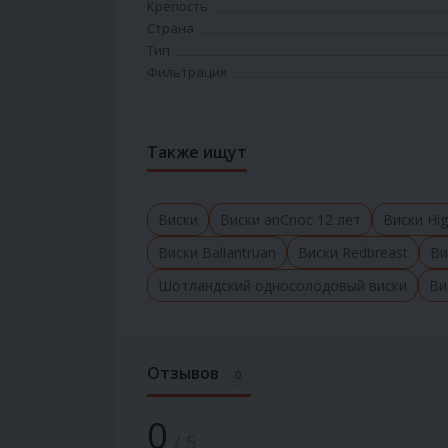
Крепость
Страна
Тип
Фильтрация
Также ищут
Виски
Виски anCnoc 12 лет
Виски Hig
Виски Ballantruan
Виски Redbreast
Ви
Шотландский односолодовый виски
Ви
Отзывов
0
0
/ 5