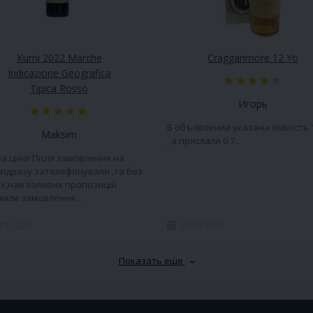
Kurni 2022 Marche
Cragganmore 12 Yo
Indicazione Geografica
Tipica Rosso
Игорь
В объявлении указана ёмкость 
Maksim
, а прислали 0.7..
а ціна! Після замовлення на
 відразу зателефонували ,та без
х,нав'язлевих пропозицій
или замовлення ..
.01.2026
27.07.2025
Показать еще