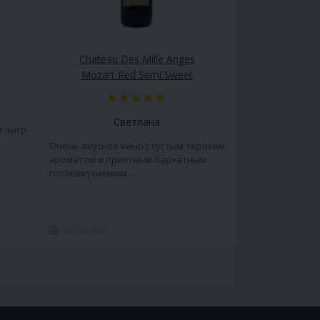
Chateau Des Mille Anges
Mozart Red Semi Sweet
Светлана
1 литр
Очень вкусное вино с густым терпким
ароматом и приятным бархатным
послевкусиеммм.....
06.04.2025