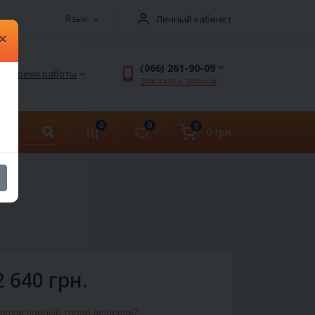
Язык
Личный кабинет
×
(066) 261-90-09
Время работы
Заказать звонок
0
0
0
0 грн.
2 640 грн.
ашли данный товар дешевле?