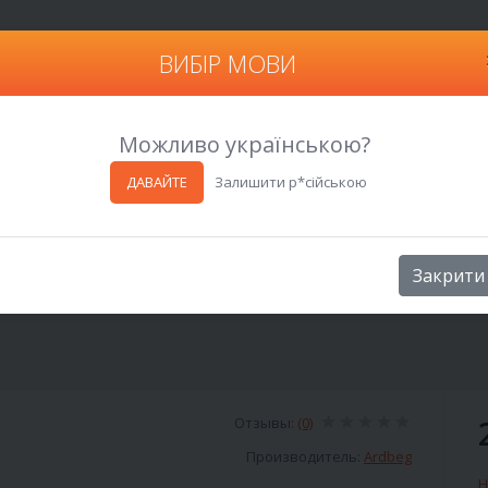
ВИБІР МОВИ
Харьков
Можливо українською?
ДАВАЙТЕ
Залишити р*сійською
Закрити
Отзывы:
(0)
Производитель:
Ardbeg
Н