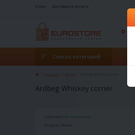
О нас
Доставка и оплата
г. 
Список категорий
Алкоголь
Виски
Ardbeg Whiskey corner
Ardbeg Whiskey corner
Наличие:
Нет в наличии
Модель: Виски