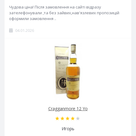
Чудова ціна! Після замовлення на сайті відразу
зателефонували ,та без зайвих,нав'язлевих пропозицій
оформили замовлення ..
04.01.2026
Cragganmore 12 Yo
Игорь