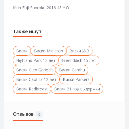
Kirin Fuji-Sanroku 2016 18 Y.O.
Также ищут
Виски
Виски Midleton
Виски J&B
Highland Park 12 лет
Glenfiddich 15 лет
Виски Glen Garioch
Виски Cardhu
Виски Caol Ila 12 лет
Виски Parkers
Виски Redbreast
Виски 21 год выдержки
Отзывов
0