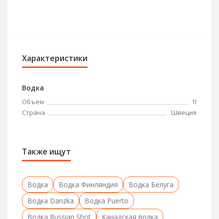
Характеристики
Водка
Объем
1l
Страна
Швеция
Также ищут
Водка
Водка Финляндия
Водка Белуга
Водка Danzka
Водка Puerto
Водка Russian Shot
Канадская водка