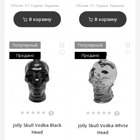
Объем:
1l
Страна:
Украина
Объем:
1l
Страна:
Украина
В корзину
В корзину
Популярный
Популярный
Продано
Продано
0
0
Jolly Skull Vodka Black
Jolly Skull Vodka White
Head
Head