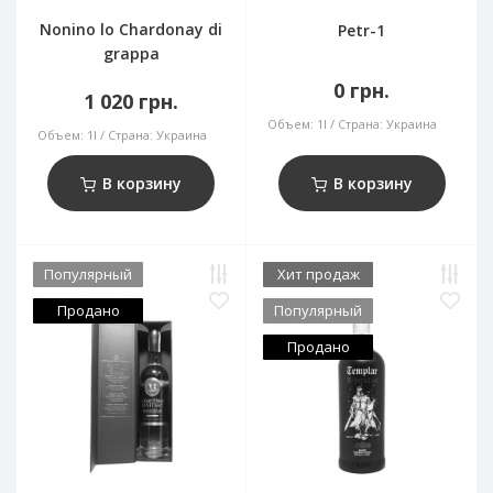
Nonino lo Chardonay di
Petr-1
grappa
0 грн.
1 020 грн.
Объем:
1l
Страна:
Украина
Объем:
1l
Страна:
Украина
В корзину
В корзину
Популярный
Хит продаж
Продано
Популярный
Продано