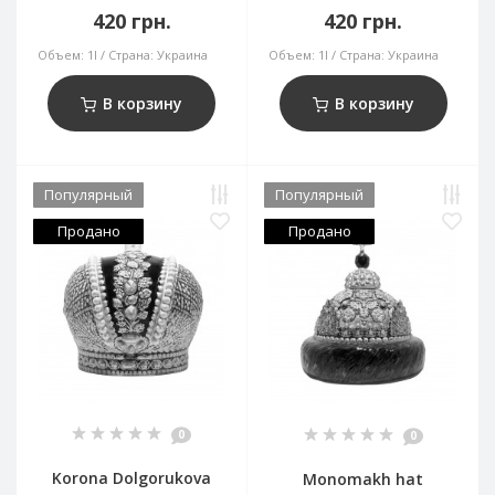
420 грн.
420 грн.
Объем:
1l
Страна:
Украина
Объем:
1l
Страна:
Украина
В корзину
В корзину
Популярный
Популярный
Продано
Продано
0
0
Korona Dolgorukova
Monomakh hat