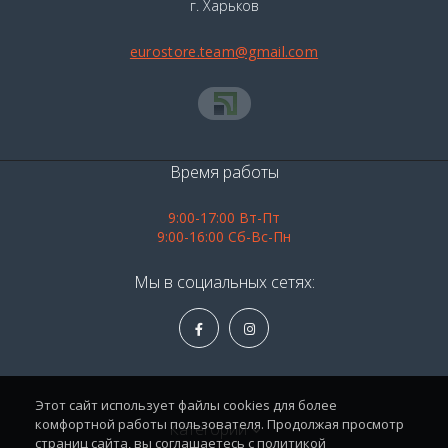
г. Харьков
eurostore.team@gmail.com
Время работы
9:00-17:00 Вт-Пт
9:00-16:00 Сб-Вс-Пн
Мы в социальных сетях:
Этот сайт использует файлы cookies для более
комфортной работы пользователя. Продолжая просмотр
Категории
страниц сайта, вы соглашаетесь с политикой