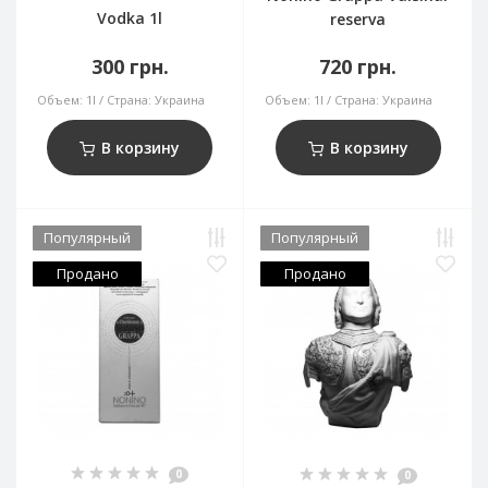
Vodka 1l
reserva
300 грн.
720 грн.
Объем:
1l
Страна:
Украина
Объем:
1l
Страна:
Украина
В корзину
В корзину
Популярный
Популярный
Продано
Продано
0
0