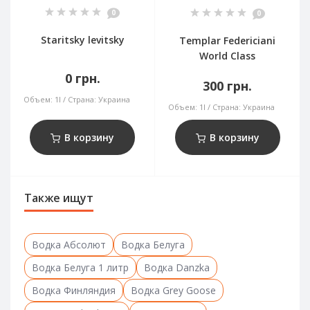
0
0
Staritsky levitsky
Templar Federiciani
World Class
0 грн.
300 грн.
Объем:
1l
Страна:
Украина
Объем:
1l
Страна:
Украина
В корзину
В корзину
Также ищут
Водка Абсолют
Водка Белуга
Водка Белуга 1 литр
Водка Danzka
Водка Финляндия
Водка Grey Goose