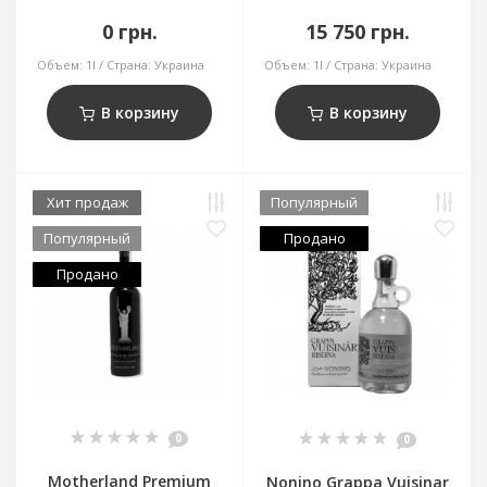
0 грн.
15 750 грн.
Объем:
1l
Страна:
Украина
Объем:
1l
Страна:
Украина
В корзину
В корзину
Хит продаж
Популярный
Популярный
Продано
Продано
0
0
Motherland Premium
Nonino Grappa Vuisinar