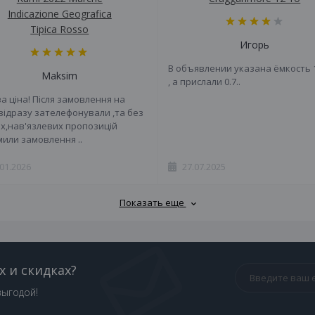
Indicazione Geografica
Tipica Rosso
Игорь
В объявлении указана ёмкость 
Maksim
, а прислали 0.7..
а ціна! Після замовлення на
 відразу зателефонували ,та без
х,нав'язлевих пропозицій
или замовлення ..
.01.2026
27.07.2025
Показать еще
х и скидках?
выгодой!