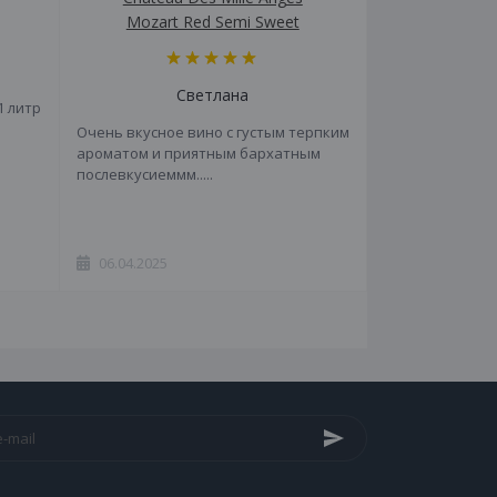
Mozart Red Semi Sweet
Светлана
1 литр
Очень вкусное вино с густым терпким
ароматом и приятным бархатным
послевкусиеммм.....
06.04.2025