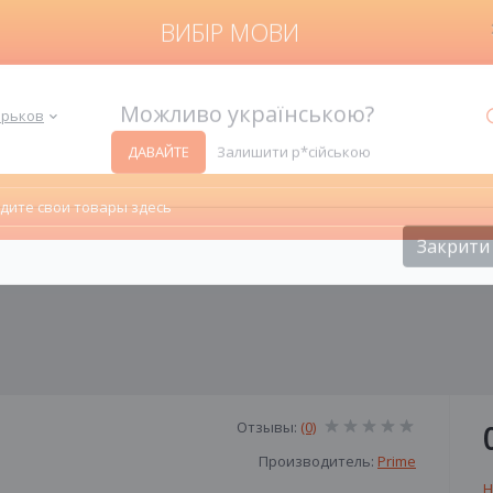
ВИБІР МОВИ
Харьков
Можливо українською?
ДАВАЙТЕ
Залишити р*сійською
Закрити
Отзывы:
(0)
Производитель:
Prime
Н