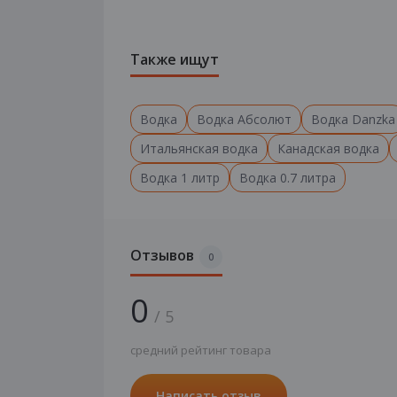
Также ищут
Водка
Водка Абсолют
Водка Danzka
Итальянская водка
Канадская водка
Водка 1 литр
Водка 0.7 литра
Отзывов
0
0
/ 5
средний рейтинг товара
Написать отзыв