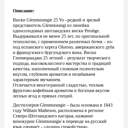
Описание:
Виски Glenmorangie 25 Yo –редкий и зрелый 
представитель Glenmorangi из линейки 
односолодовых шотландских виски Prestige. 
Выдерживался не менее 25 лет, по оригинальной 
технологии, с применением различных бочек – из-
под испанского хереса Oloroso, американского дуба 
и французского бургундского вина. Виски 
Гленморанджи 25 летний – результат творческого 
подхода, высококлассного мастерства и традиций 
качества, наполненный сложным полнотелым 
вкусом, глубоким ароматом и незабываем 
характерным звучанием. 
Отличается многогранной сладостью, теплым 
фруктово-кофейным ароматом и богатым вкусом 
лесных ягод и пряных специй.
Дистиллерия Glenmorangie – была основана в 1843 
году William Matheson, расположена в регионе 
Северо-Шотландского нагорья, название 
винокурни Glenmorangie в переводе на русский 
язык означает - «долина спокойствия». 