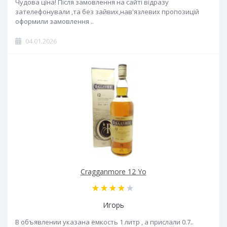
Чудова ціна! Після замовлення на сайті відразу
зателефонували ,та без зайвих,нав'язлевих пропозицій
оформили замовлення ..
04.01.2026
Cragganmore 12 Yo
Игорь
В объявлении указана ёмкость 1 литр , а прислали 0.7..