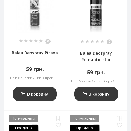
0
0
Balea Deospray Pitaya
Balea Deospray
Romantic star
59 грн.
59 грн.
Пол:
Женский
Тип:
Спрей
Пол:
Женский
Тип:
Спрей
В корзину
В корзину
Популярный
Популярный
Продано
Продано