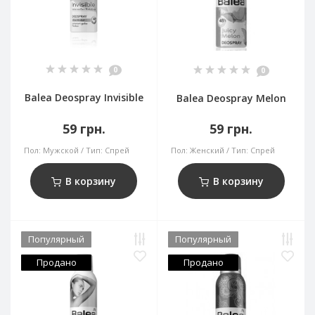
0
0
Balea Deospray Invisible
Balea Deospray Melon
59 грн.
59 грн.
Пол:
Мужской
Тип:
Спрей
Пол:
Женский
Тип:
Спрей
В корзину
В корзину
Популярный
Популярный
Продано
Продано