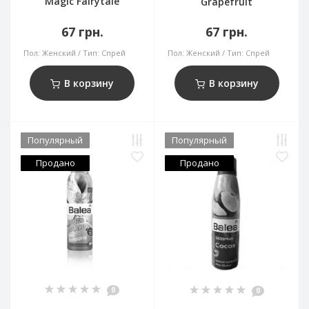
Magic Fairytale
Grapefruit
67 грн.
67 грн.
Пол:
Женский
Тип:
Спрей
Пол:
Женский
Тип:
Спрей
В корзину
В корзину
Популярный
Популярный
Продано
Продано
0
0