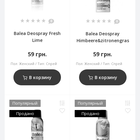
0
0
Balea Deospray Fresh
Balea Deospray
Lime
Himbeere&zitronengras
59 грн.
59 грн.
Пол:
Женский
Тип:
Спрей
Пол:
Женский
Тип:
Спрей
В корзину
В корзину
Популярный
Популярный
Продано
Продано