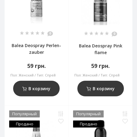
0
0
Balea Deospray Perlen-
Balea Deospray Pink
zauber
flame
59 грн.
59 грн.
Пол:
Женский
Тип:
Спрей
Пол:
Женский
Тип:
Спрей
В корзину
В корзину
Популярный
Популярный
Продано
Продано