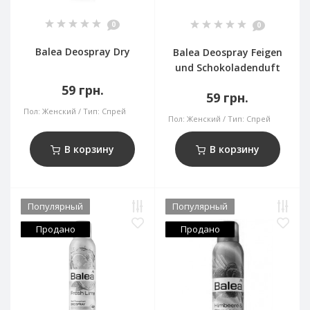
0
0
Balea Deospray Dry
Balea Deospray Feigen
und Schokoladenduft
59 грн.
59 грн.
Пол:
Женский
Тип:
Спрей
Пол:
Женский
Тип:
Спрей
В корзину
В корзину
Популярный
Популярный
Продано
Продано