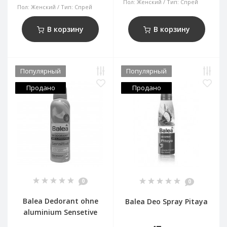
Пол:
Женский
Тип:
Спрей
Пол:
Женский
Тип:
Спрей
В корзину
В корзину
Популярный
Популярный
Продано
Продано
0
0
Balea Dedorant ohne
Balea Deo Spray Pitaya
aluminium Sensetive