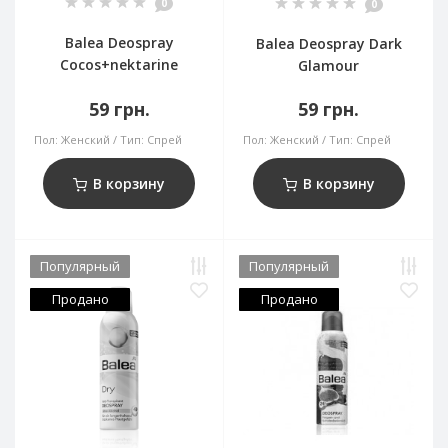
0
0
Balea Deospray
Balea Deospray Dark
Cocos+nektarine
Glamour
59 грн.
59 грн.
Пол:
Женский
Тип:
Спрей
Пол:
Женский
Тип:
Спрей
В корзину
В корзину
Популярный
Популярный
Продано
Продано