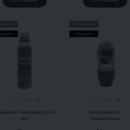
В корзину
В корзину
улярный
Популярный
одано
Продано
0
0
lea Anti-Transpirant Extra
Balea Dedorant
Dry
Hibiskusbluete