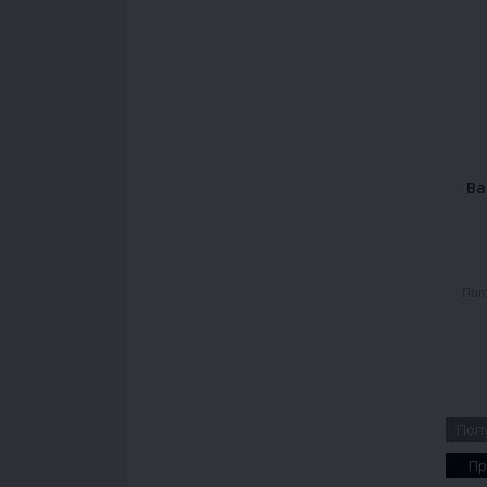
Ba
Пол
Поп
Пр