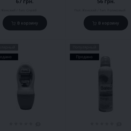
67 грн.
56 грн.
:
Женский
Тип:
Спрей
Пол:
Женский
Тип:
Роликовый
В корзину
В корзину
улярный
Популярный
одано
Продано
0
0