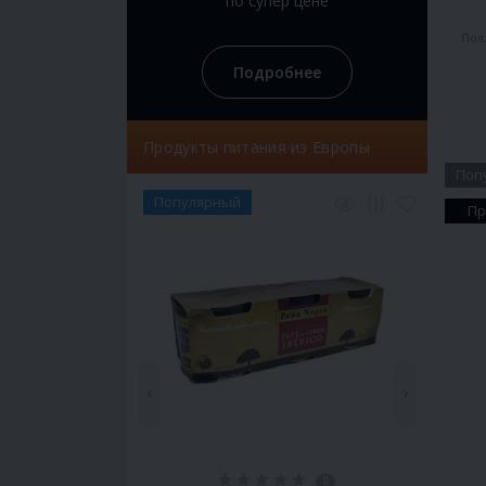
по супер цене
Пол
Подробнее
Продукты питания из Европы
Поп
Популярный
Пр
‹
›
0