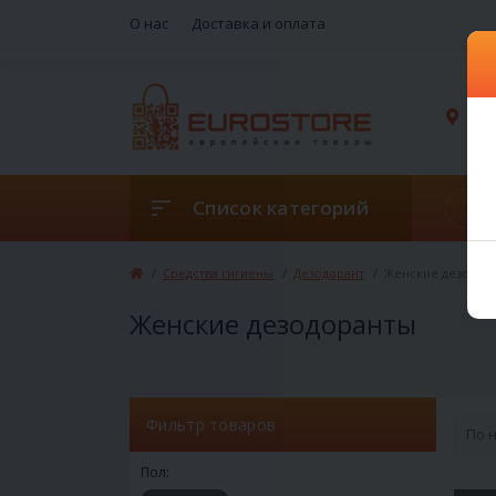
О нас
Доставка и оплата
г. 
Список категорий
Средства гигиены
Дезодорант
Женские дезодор
Женские дезодоранты
Фильтр товаров
Пол: