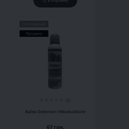
В корзину
Популярный
Продано
0
Balea Dedorant Hibiskusblute
67 грн.