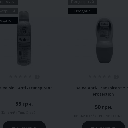
 продаж
Популярный
улярный
Продано
одано
0
0
alea 5in1 Anti-Transpirant
Balea Anti-Transpirant 5i
Protection
55 грн.
50 грн.
:
Женский
Тип:
Спрей
Пол:
Женский
Тип:
Роликовый