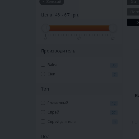
Хит
Женский
Поп
Цена
46
-
67
грн.
Пр
46
57
67
Производитель
Balea
35
Cien
7
Тип
B
Роликовый
12
Спрей
27
Спрей для тела
Пол
3
Пол