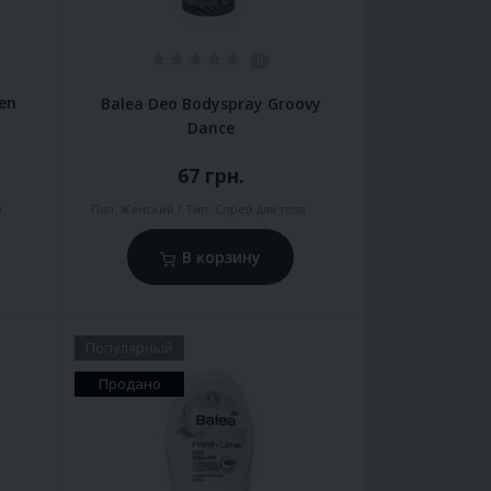
0
en
Balea Deo Bodyspray Groovy
Dance
67 грн.
а
Пол:
Женский
Тип:
Спрей для тела
В корзину
Популярный
Продано