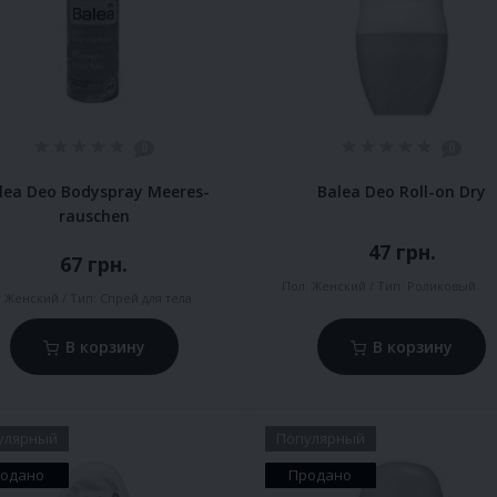
0
0
lea Deo Bodyspray Meeres-
Balea Deo Roll-on Dry
rauschen
47 грн.
67 грн.
Пол:
Женский
Тип:
Роликовый
:
Женский
Тип:
Спрей для тела
В корзину
В корзину
улярный
Популярный
одано
Продано