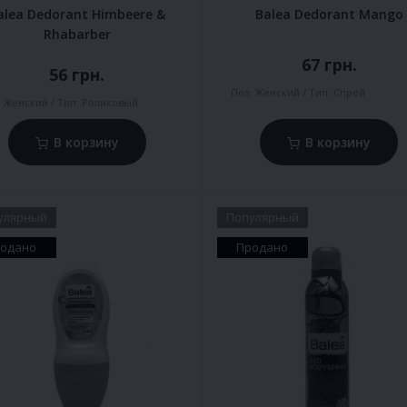
alea Dedorant Himbeere &
Balea Dedorant Mango
Rhabarber
67 грн.
56 грн.
Пол:
Женский
Тип:
Спрей
:
Женский
Тип:
Роликовый
В корзину
В корзину
улярный
Популярный
одано
Продано