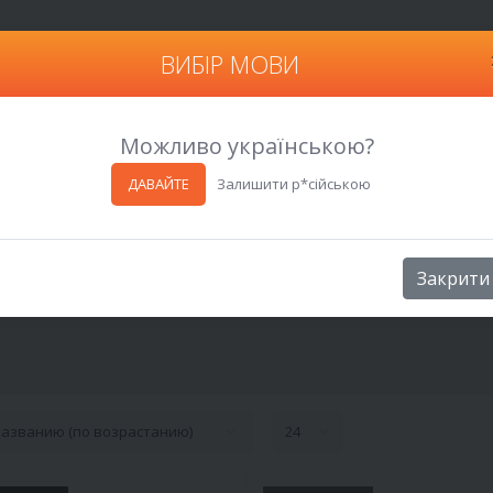
ВИБІР МОВИ
Харьков
Можливо українською?
ДАВАЙТЕ
Залишити р*сійською
анты
Закрити