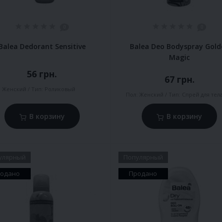
0
0
Balea Dedorant Sensitive
Balea Deo Bodyspray Gold
Magic
56 грн.
67 грн.
:
Женский
Тип:
Роликовый
Пол:
Женский
Тип:
Спрей для тел
В корзину
В корзину
улярный
Популярный
одано
Продано