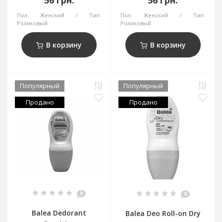
56 грн.
Пол:
Женский
Тип:
Пол:
Женский
Тип:
Роликовый
Роликовый
В корзину
В корзину
Популярный
Популярный
Продано
Продано
0
0
Balea Dedorant
Balea Deo Roll-on Dry