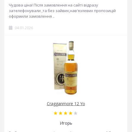
Чудова ціна! Після замовлення на сайті відразу
зателефонували ,та без зайвих,нав'язлевих пропозицій
оформили замовлення ..
04.01.2026
Cragganmore 12 Yo
Игорь