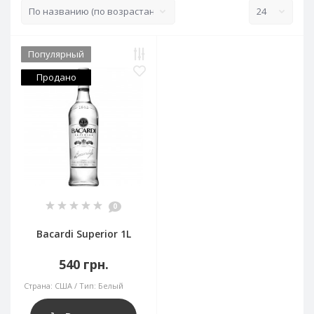
Популярный
Продано
0
Bacardi Superior 1L
540 грн.
Страна:
США
Тип:
Белый