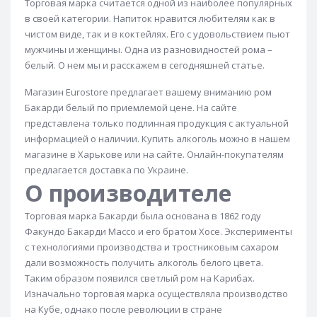
Торговая марка считается одной из наиболее популярных
Мексиканский ром
Американский ром
в своей категории. Напиток нравится любителям как в
Ром из Тринидада и Тобаго
Венесуэльский ром
чистом виде, так и в коктейлях. Его с удовольствием пьют
мужчины и женщины. Одна из разновидностей рома –
Белый ром
Черный ром
Золотой ром
белый. О нем мы и расскажем в сегодняшней статье.
Магазин Eurostore предлагает вашему вниманию ром
Бакарди белый по приемлемой цене. На сайте
представлена только подлинная продукция с актуальной
информацией о наличии. Купить алкоголь можно в нашем
магазине в Харькове или на сайте. Онлайн-покупателям
предлагается доставка по Украине.
О производителе
Торговая марка Бакарди была основана в 1862 году
Факундо Бакарди Массо и его братом Хосе. Эксперименты
с технологиями производства и тростниковым сахаром
дали возможность получить алкоголь белого цвета.
Таким образом появился светлый ром на Карибах.
Изначально торговая марка осуществляла производство
на Кубе, однако после революции в стране