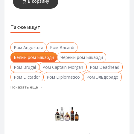
В корзину
Также ищут
Ром Angostura
Ром Bacardi
Белый ром Бакарди
Черный ром Бакарди
Ром Brugal
Ром Captain Morgan
Ром Deadhead
Ром Dictador
Ром Diplomatico
Ром Эльдорадо
Ром Flor de Cana
Ром Кракен
Ром Matusalem
Показать еще
Ром Mount Gay
Ром Old Monk
Ром Pampero
Ром Plantation
Ром Ron Zacapa
Барбадосский ром
Доминиканский ром
Гватемальский ром
Колумбийский ром