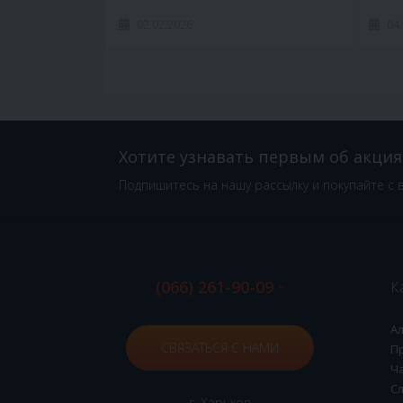
02.02.2026
04
Хотите узнавать первым об акция
Подпишитесь на нашу рассылку и покупайте с 
(066) 261-90-09
К
А
СВЯЗАТЬСЯ С НАМИ
П
Ч
С
г. Харьков