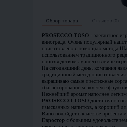
Обзор товара
Отзывов (0)
PROSECCO TOSO
- элегантное иг
винограда. Очень популярный напит
приготовлено с помощью метода Ша
использованием традиционного рецеп
производством лучшего в мире игрис
На сегодняшний день, компания явля
традиционный метод приготовления
выращиваю самые престижные сорта 
сбалансированным вкусом с фруктов
Нежнейший аромат наполнен легкими
PROSECCO TOSO
достаточно изв
изысканных напитков, а хороший диз
Вино подойдет в качестве презента 
Евростор
с большим удовольствием
цене
и только лучшего качества.