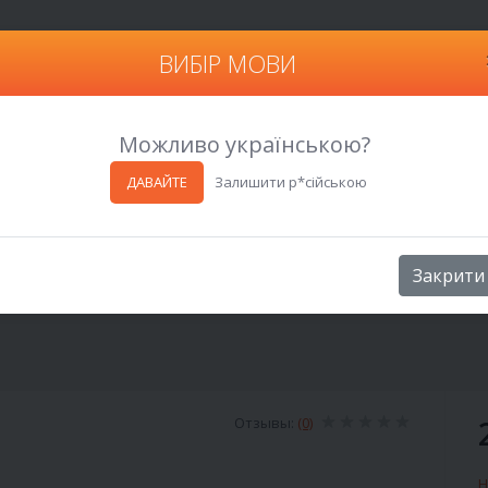
ВИБІР МОВИ
Харьков
Можливо українською?
ДАВАЙТЕ
Залишити р*сійською
Закрити
Отзывы:
(0)
Н