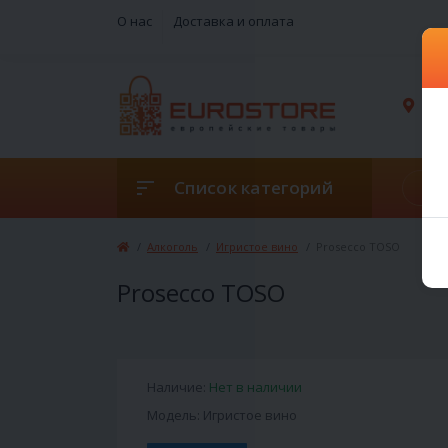
О нас
Доставка и оплата
г. 
Список категорий
Алкоголь
Игристое вино
Prosecco TOSO
Prosecco TOSO
Наличие:
Нет в наличии
Модель: Игристое вино