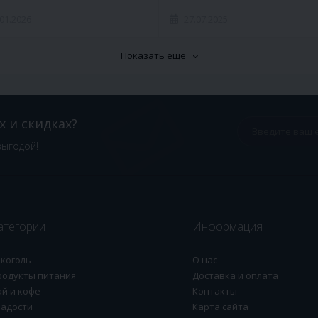
.01.2026
27.07.2025
Показать еще
х и скидках?
выгодой!
атегории
Информация
лкоголь
О нас
родукты питания
Доставка и оплата
ай и кофе
Контакты
ладости
Карта сайта