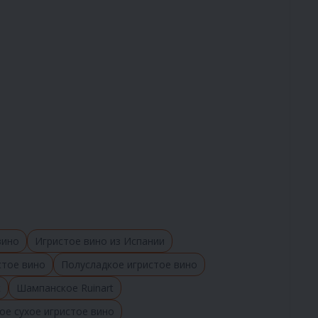
вино
Игристое вино из Испании
стое вино
Полусладкое игристое вино
t
Шампанское Ruinart
ое сухое игристое вино