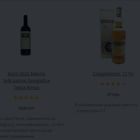
Kurni 2022 Marche
Cragganmore 12 Yo
Indicazione Geografica
Tipica Rosso
Игорь
В объявлении указана ёмкость 
Maksim
, а прислали 0.7..
а ціна! Після замовлення на
 відразу зателефонували ,та без
х,нав'язлевих пропозицій
или замовлення ..