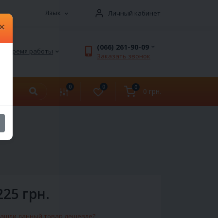
Язык
Личный кабинет
×
(066) 261-90-09
Время работы
Заказать звонок
0
0
0
0 грн.
225 грн.
ашли данный товар дешевле?