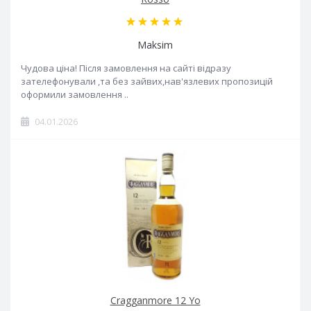
Maksim
Чудова ціна! Після замовлення на сайті відразу
зателефонували ,та без зайвих,нав'язлевих пропозицій
оформили замовлення ..
04.01.2026
Cragganmore 12 Yo