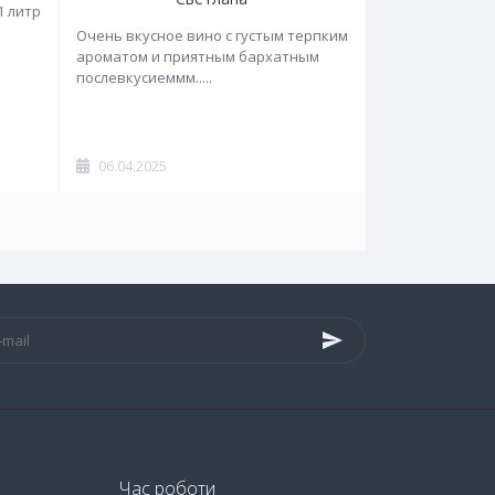
1 литр
Очень вкусное вино с густым терпким
ароматом и приятным бархатным
послевкусиеммм.....
06.04.2025
Час роботи