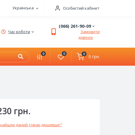
Українська
Особистий кабінет
(066) 261-90-09
Час роботи
Замовити
дзвінок
0
0
0
0 грн.
230 грн.
найшли даний товар дешевше?