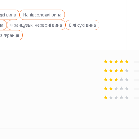
дкі вина
Напівсолодкі вина
на
Французькі червоні вина
Білі сухі вина
із Франції