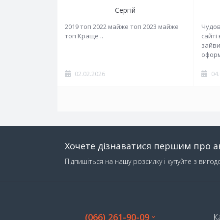
Сергій
2019 топ 2022 майже топ 2023 майже
Чудов
топ Краще ..
сайті
зайви
оформ
02.02.2026
04
Хочете дізнаватися першим про ак
Підпишіться на нашу розсилку і купуйте з вигод
(066) 261-90-09
К