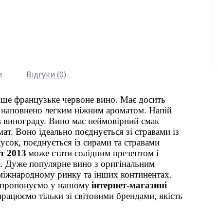
и
Відгуки (0)
ше французьке червоне вино. Має досить 
, наповнено легким ніжним ароматом. Напій 
в винограду. Вино має неймовірний смак 
ат. Воно ідеально поєднується зі стравами із 
усок, поєднується із сирами та стравами 
т 2013
може стати солідним презентом і 
а. Дуже популярне вино з оригінальним 
 міжнародному ринку та інших континентах.
пропонуємо у нашому
інтернет-магазині 
рацюємо тільки зі світовими брендами, якість 