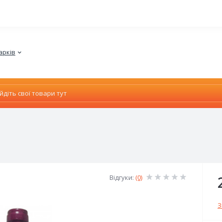
арків
Відгуки:
(0)
З