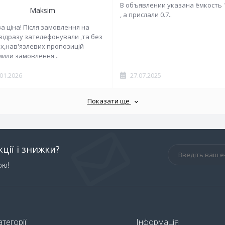
В объявлении указана ёмкость 
Maksim
, а прислали 0.7..
а ціна! Після замовлення на
 відразу зателефонували ,та без
х,нав'язлевих пропозицій
или замовлення ..
.01.2026
27.07.2025
Показати ще
ції і знижки?
ою!
атегорії
Інформація