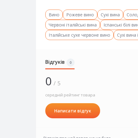
Вино
Рожеве вино
Сухі вина
Соло
Червоні італійські вина
Іспанські білі ви
Італійське сухе червоне вино
Сухі вина 
Відгуків
0
0
/ 5
середній рейтинг товара
Написати відгук
Відгуків про цей товар ще не було.