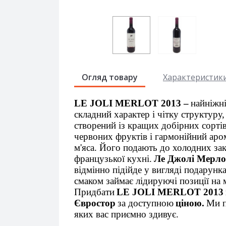
Огляд товару
Характеристик
LE JOLI MERLOT 2013 –
найніжні
складний характер і чітку структуру
створений із кращих добірних сорті
червоних фруктів і гармонійний аром
м'яса. Його подають до холодних зак
французької кухні.
Ле Джолі Мерло
відмінно підійде у вигляді подарунк
смаком займає лідируючі позиції на
Придбати
LE JOLI MERLOT 2013
Євростор
за доступною
ціною.
Ми п
яких вас приємно здивує.