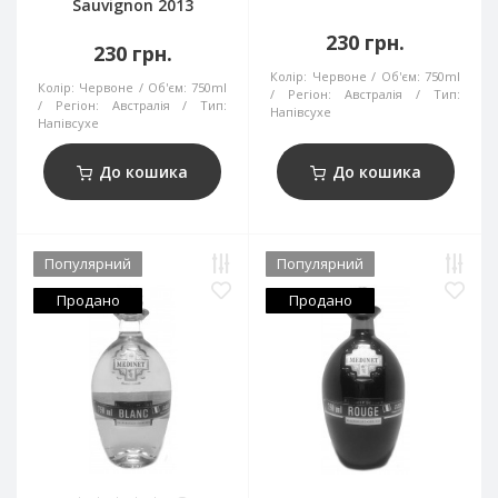
Sauvignon 2013
230 грн.
230 грн.
Колір:
Червоне
Об'єм:
750ml
Колір:
Червоне
Об'єм:
750ml
Регіон:
Австралія
Тип:
Регіон:
Австралія
Тип:
Напівсухе
Напівсухе
До кошика
До кошика
Популярний
Популярний
Продано
Продано