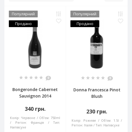
Популярний
Популярний
Продано
Продано
0
0
Bongeronde Cabernet
Donna Francesca Pinot
Sauvignon 2014
Blush
340 грн.
230 грн.
Колір:
Червоне
Об'єм:
750ml
Колір:
Рожеве
Об'єм:
1.5l
Регіон:
Франція
Тип:
Регіон:
Італія
Тип:
Напівсухе
Напівсухе