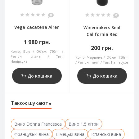
0
0
Vega Zacatena Airen
Winemakers Seal
California Red
1 980 грн.
200 грн.
Колір:
Біле
Об'єм:
750ml
Регіон:
Іспанія
Тип:
Колір:
Червоне
Об'єм:
750ml
Напівсухе
Регіон:
Італія
Тип:
Напівсухе
До кошика
До кошика
Також шукають
Вино Donna Francesca
Вино 1.5 літри
Французькі вина
Німецькі вина
Іспанські вина