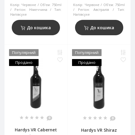
Колір:
Червоне
Об'єм:
750ml
Колір:
Червоне
Об'єм:
750ml
Регіон:
Німеччина
Тип:
Регіон:
Австралія
Тип:
Напівсухе
Напівсухе
До кошика
До кошика
Популярний
Популярний
Продано
Продано
0
0
Hardys VR Cabernet
Hardys VR Shiraz