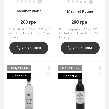
0
0
Medinet Blanc
Medinet Rouge
200 грн.
200 грн.
Колір:
Біле
Об'єм:
750ml
Колір:
Червоне
Об'єм:
750ml
Регіон:
Франція
Тип:
Регіон:
Франція
Тип:
Напівсухе
Напівсухе
До кошика
До кошика
Популярний
Популярний
Продано
Продано